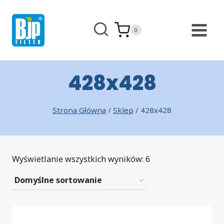
Przejdź
do
0
treści
428x428
Strona Główna
/
Sklep
/
428x428
Wyświetlanie wszystkich wyników: 6