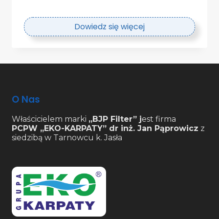
Dowiedz się więcej
O Nas
Właścicielem marki
„BJP Filter” j
est firma
PCPW „EKO-KARPATY” dr inż. Jan Pąprowicz
z
siedzibą w Tarnowcu k. Jasła